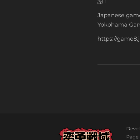
謝！
Japanese game
Yokohama Gam
https://game8.j
Deve
Page 