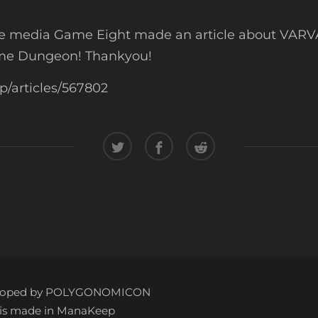
 media Game Eight made an article about VARV
e Dungeon! Thankyou!
p/articles/567802
loped by POLYGONOMICON
is made in
ManaKeep