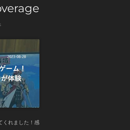
verage
s
てくれました！感